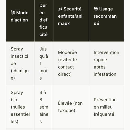
Dur
👶 Sécurité
🎯 Usage
🚀 Mode
ée
enfants/ani
recomman
d'action
d'ef
maux
dé
fica
cité
Spray
Jus
Modérée
Intervention
insectici
qu'à
(éviter le
rapide
de
1
contact
après
(chimiqu
moi
direct)
infestation
e)
s
Spray
4 à
bio
8
Prévention
Élevée (non
(huiles
sem
en milieu
toxique)
essentiel
aine
fréquenté
les)
s