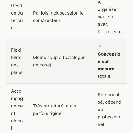
À
Gesti
organiser
on du
Parfois incluse, selon le
seul ou
terrai
constructeur
avec
n
l'architecte
✅
Flexi
Conceptio
bilité
Moins souple (catalogue
n sur
des
de base)
mesure
plans
totale
Acco
Personnali
mpag
sé, dépend
neme
Très structuré, mais
du
nt
parfois rigide
profession
globa
nel
l