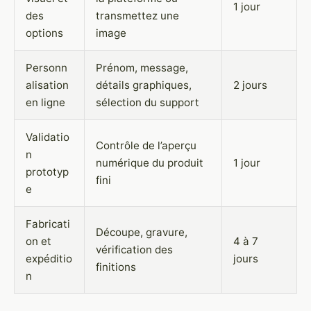
1 jour
des
transmettez une
options
image
Personn
Prénom, message,
alisation
détails graphiques,
2 jours
en ligne
sélection du support
Validatio
Contrôle de l’aperçu
n
numérique du produit
1 jour
prototyp
fini
e
Fabricati
Découpe, gravure,
on et
4 à 7
vérification des
expéditio
jours
finitions
n